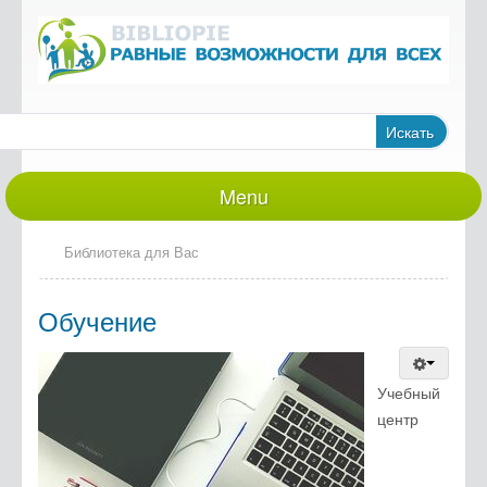
Искать
Menu
Новости
Библиотека для Вас
Библиотека для Вас
Люди и судьбы
Обучение
Полезная информация
Учебный
Ссылки
центр