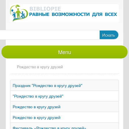
Искать
Menu
Новости
Рождество в кругу друзей
Библиотека для Вас
Люди и судьбы
Праздник "Рождество в кругу друзей"
Полезная информация
"Рождество в кругу друзей"
Ссылки
Рождество в кругу друзей
Рождество в кругу друзей
Фестиваль «Рождество в кругу друзей»